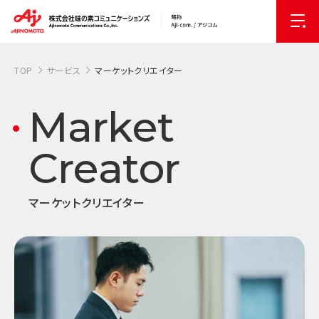
TOP
サービス
マーケットクリエイター
M
a
r
k
e
t
C
r
e
a
t
o
r
マーケットクリエイター